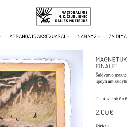
APRANGA IR AKSESUARAI
NAMAMS
ŽAIDIMA
MAGNETUKA
FINALE“
Šaldytuvo magnet
lipdyti ant šaldyt
Išmatavimai: 9 x 6
2.00€
Pirkti: