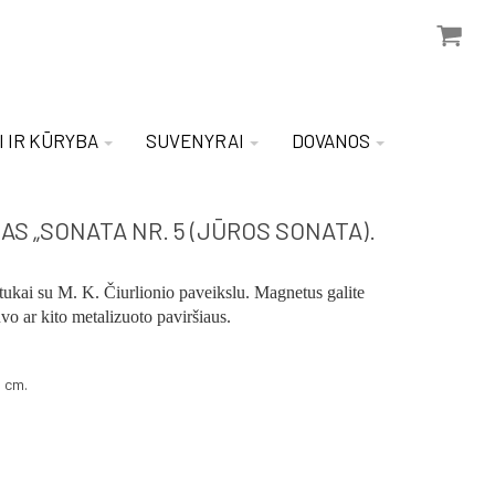
I IR KŪRYBA
SUVENYRAI
DOVANOS
S „SONATA NR. 5 (JŪROS SONATA).
ukai su M. K. Čiurlionio paveikslu. Magnetus galite
uvo ar kito metalizuoto paviršiaus.
 cm.