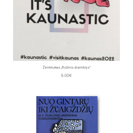
Ženkliukas „Rožinis dramblys“
6.00€