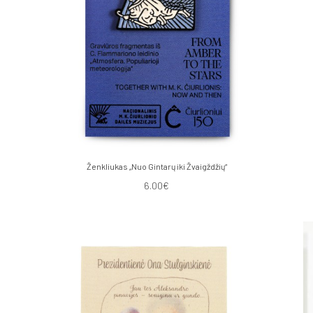
Ženkliukas „Nuo Gintarų iki Žvaigždžių“
6.00€