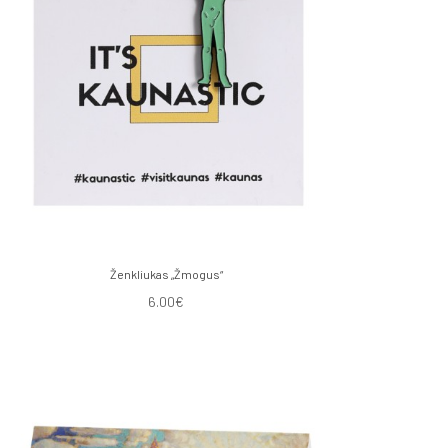
Ženkliukas „Žmogus“
6.00€