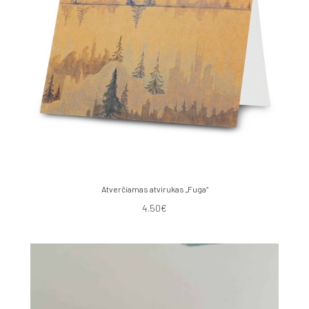
Atverčiamas atvirukas „Fuga“
4.50€