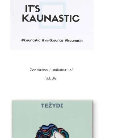
Ženkliukas „Funikulierius"
6.00€