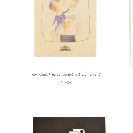
Atvirukas „Prezidentienė Ona Stulginskienė”
2.50€