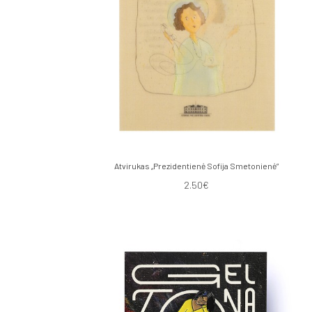
Atvirukas „Prezidentienė Sofija Smetonienė”
2.50€