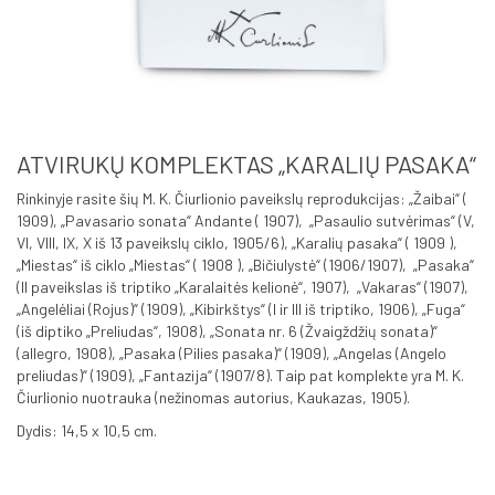
ATVIRUKŲ KOMPLEKTAS „KARALIŲ PASAKA“
Rinkinyje rasite šių M. K. Čiurlionio paveikslų reprodukcijas: „Žaibai“ (
1909), „Pavasario sonata“ Andante ( 1907), „Pasaulio sutvėrimas“ (V,
VI, VIII, IX, X iš 13 paveikslų ciklo, 1905/6), „Karalių pasaka“ ( 1909 ),
„Miestas“ iš ciklo „Miestas“ ( 1908 ), „Bičiulystė“ (1906/1907), „Pasaka“
(II paveikslas iš triptiko „Karalaitės kelionė“, 1907), „Vakaras“ (1907),
„Angelėliai (Rojus)“ (1909), „Kibirkštys“ (I ir III iš triptiko, 1906), „Fuga“
(iš diptiko „Preliudas“, 1908), „Sonata nr. 6 (Žvaigždžių sonata)“
(allegro, 1908), „Pasaka (Pilies pasaka)“ (1909), „Angelas (Angelo
preliudas)“ (1909), „Fantazija“ (1907/8). Taip pat komplekte yra M. K.
Čiurlionio nuotrauka (nežinomas autorius, Kaukazas, 1905).
Dydis: 14,5 x 10,5 cm.