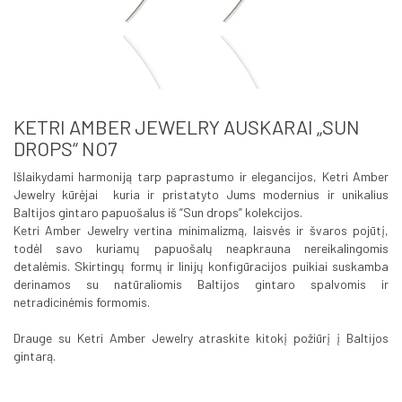
KETRI AMBER JEWELRY AUSKARAI „SUN
DROPS“ NO7
Išlaikydami harmoniją tarp paprastumo ir elegancijos, Ketri Amber
Jewelry kūrėjai kuria ir pristatyto Jums modernius ir unikalius
Baltijos gintaro papuošalus iš “Sun drops” kolekcijos.
Ketri Amber Jewelry vertina minimalizmą, laisvės ir švaros pojūtį,
todėl savo kuriamų papuošalų neapkrauna nereikalingomis
detalėmis. Skirtingų formų ir linijų konfigūracijos puikiai suskamba
derinamos su natūraliomis Baltijos gintaro spalvomis ir
netradicinėmis formomis.
Drauge su Ketri Amber Jewelry atraskite kitokį požiūrį į Baltijos
gintarą.