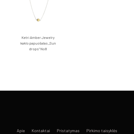
Ketri Amber Jewelry
kaklo papuošalas „Sun
drops“ No8
Apie
Kontaktai
Pristatymas
Pirkimo taisyklės