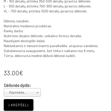
M - 150 detalių atitinka 350-500 detalių įprastos dėlionės.
L - 300 detalių atitinka 700-900 detalių įprastos dėlionės.
XL - 700 detalių atitinka 1500 detalių įprastos dėlionės.
Dėlionių savybės:
Natūralios medienos produktas.
Rankų darbo.
Išskirtinio dizaino dėlionės, unikalios formos detalės.
Naudojami ekologiški dažai.
Neblunkantis ir nenusitrinantis paveikslėlis, atsparus vandeniui.
Subalansuota suaugusiems, bet tinka ir vaikams nuo 6 metų.
Tvirta, dekoruota medinė dėžutė dėlionei sudėti.
33.00€
Dėlionės dydis:
Pasirinkite...