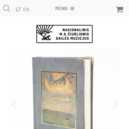
MENIU
LT
EN