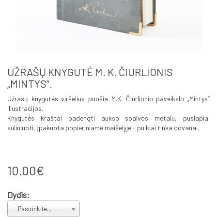
UŽRAŠŲ KNYGUTĖ M. K. ČIURLIONIS
„MINTYS“.
Užrašų knygutės viršelius puošia M.K. Čiurlionio paveikslo „Mintys“
iliustracijos.
Knygutės kraštai padengti aukso spalvos metalu, puslapiai
suliniuoti, įpakuota popieriniame maišelyje - puikiai tinka dovanai.
10.00€
Dydis:
Pasirinkite...