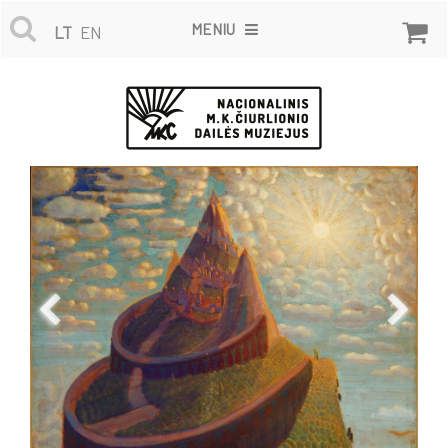
MENIU
LT
EN