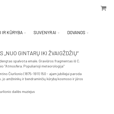
I IR KŪRYBA
SUVENYRAI
DOVANOS
 „NUO GINTARŲ IKI ŽVAIGŽDŽIŲ“
s dengtas spalvota emale. Graviūros fragmentas iš C.
io "Atmosfera. Populiarioji meteorologija"
ino Čiurlionio (1875-1911) 150 - ajam jubiliejui paroda
, jo amžininkų ir bendraminčių kūrybą kosmoso ir jūros
urlionio dailės muziejus