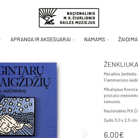
APRANGA IR AKSESUARAI
NAMAMS
ŽAIDIMA
ŽENKLIUKAS
Metalinis ženkleli
Flammariono leidin
Mikalojaus Konstant
pristato menininko
temomis.
Nacionalinis M.K.Či
Dydis 3,0 x 2,5 cm.
6.00€