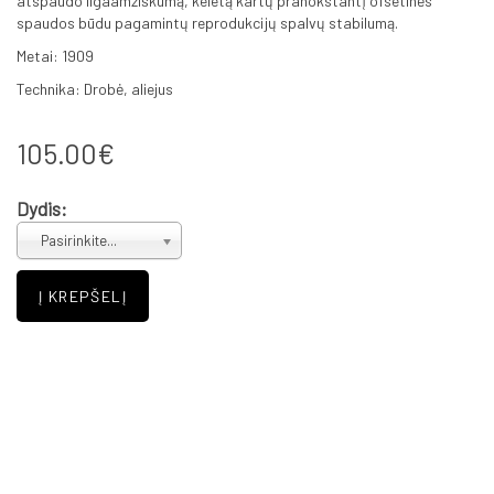
atspaudo ilgaamžiškumą, keletą kartų pranokstantį ofsetinės
spaudos būdu pagamintų reprodukcijų spalvų stabilumą.
Metai: 1909
Technika: Drobė, aliejus
105.00€
Dydis:
Pasirinkite...