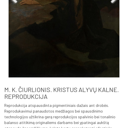
M. K. ČIURLIONIS. KRISTUS ALYVŲ KALNE.
REPRODUKCIJA
Reprodukcija atspausdinta pigmentiniais dažais ant drobės.
Reprodukavimui panaudotos medžiagos bei spausdinimo
technologijos užtikrina gerą reprodukcijos spalvinio bei tonalinio
balanso atitikimą originaliems darbams bei ypatingai aukštą