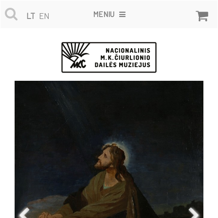
MENIU
LT
EN