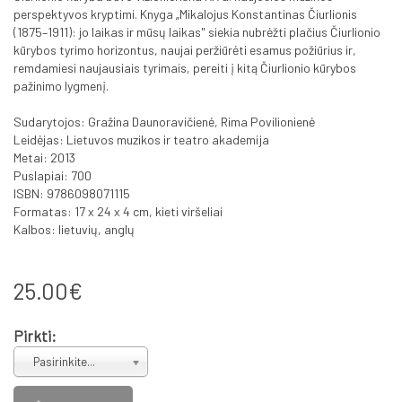
perspektyvos kryptimi. Knyga „Mikalojus Konstantinas Čiurlionis
(1875–1911): jo laikas ir mūsų laikas" siekia nubrėžti plačius Čiurlionio
kūrybos tyrimo horizontus, naujai peržiūrėti esamus požiūrius ir,
remdamiesi naujausiais tyrimais, pereiti į kitą Čiurlionio kūrybos
pažinimo lygmenį.
Sudarytojos: Gražina Daunoravičienė, Rima Povilionienė
Leidėjas: Lietuvos muzikos ir teatro akademija
Metai: 2013
Puslapiai: 700
ISBN: 9786098071115
Formatas: 17 x 24 x 4 cm, kieti viršeliai
Kalbos: lietuvių, anglų
25.00€
Pirkti:
Pasirinkite...