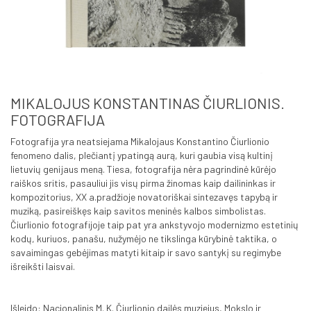
MIKALOJUS KONSTANTINAS ČIURLIONIS.
FOTOGRAFIJA
Fotografija yra neatsiejama Mikalojaus Konstantino Čiurlionio
fenomeno dalis, plečiantį ypatingą aurą, kuri gaubia visą kultinį
lietuvių genijaus meną. Tiesa, fotografija nėra pagrindinė kūrėjo
raiškos sritis, pasauliui jis visų pirma žinomas kaip dailininkas ir
kompozitorius, XX a.pradžioje novatoriškai sintezavęs tapybą ir
muziką, pasireiškęs kaip savitos meninės kalbos simbolistas.
Čiurlionio fotografijoje taip pat yra ankstyvojo modernizmo estetinių
kodų, kuriuos, panašu, nužymėjo ne tikslinga kūrybinė taktika, o
savaimingas gebėjimas matyti kitaip ir savo santykį su regimybe
išreikšti laisvai.
Išleido: Nacionalinis M. K. Čiurlionio dailės muziejus, Mokslo ir