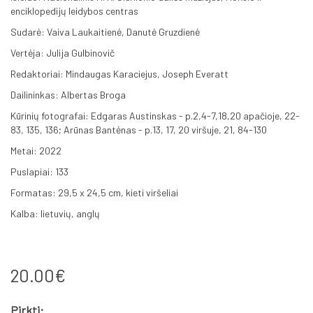
enciklopedijų leidybos centras
Sudarė: Vaiva Laukaitienė, Danutė Gruzdienė
Vertėja: Julija Gulbinovič
Redaktoriai: Mindaugas Karaciejus, Joseph Everatt
Dailininkas: Albertas Broga
Kūrinių fotografai: Edgaras Austinskas - p.2,4-7,18,20 apačioje, 22-
83, 135, 136; Arūnas Bantėnas - p.13, 17, 20 viršuje, 21, 84-130
Metai: 2022
Puslapiai: 133
Formatas: 29,5 x 24,5 cm, kieti viršeliai
Kalba: lietuvių, anglų
20.00€
Pirkti: