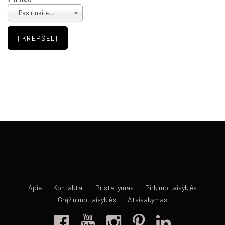
Pasirinkite...
Apie
Kontaktai
Pristatymas
Pirkimo taisyklės
Grąžinimo taisyklės
Atsisakymas