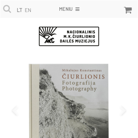
MENIU
LT
EN