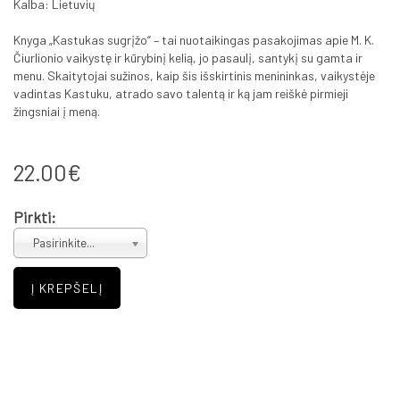
Kalba: Lietuvių
Knyga „Kastukas sugrįžo“ – tai nuotaikingas pasakojimas apie M. K.
Čiurlionio vaikystę ir kūrybinį kelią, jo pasaulį, santykį su gamta ir
menu. Skaitytojai sužinos, kaip šis išskirtinis menininkas, vaikystėje
vadintas Kastuku, atrado savo talentą ir ką jam reiškė pirmieji
žingsniai į meną.
22.00€
Pirkti:
Pasirinkite...