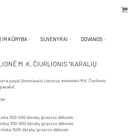
I IR KŪRYBA
SUVENYRAI
DOVANOS
IONĖ M. K. ČIURLIONIS “KARALIŲ
urta pagal žinomiausio Lietuvos menininko M.K. Čiurlionio
 pasaka”.
je.
itinka 350-500 detalių įprastos dėlionės.
itinka 700-900 detalių įprastos dėlionės.
titinka 1500 detalių įprastos dėlionės.