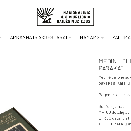
APRANGA IR AKSESUARAI
NAMAMS
ŽAIDIMA
MEDINĖ DĖL
PASAKA”
Medinė dėlionė suk
paveikslą “Karalių
Pagaminta Lietuvo
Sudėtingumas:
M - 150 detalių at
L - 300 detalių at
XL - 700 detalių a