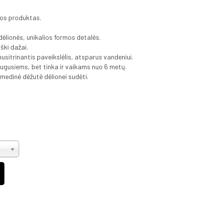
os produktas.
 dėlionės, unikalios formos detalės.
ški dažai.
nusitrinantis paveikslėlis, atsparus vandeniui.
gusiems, bet tinka ir vaikams nuo 6 metų.
medinė dėžutė dėlionei sudėti.