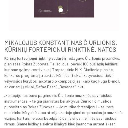
MIKALOJUS KONSTANTINAS ČIURLIONIS.
KŪRINIŲ FORTEPIONUI RINKTINĖ. NATOS
Kūrinių fortepijonui rinktinę sudarė ir redagavo Čiurlionio proanūkis,
pianistas Rokas Zubovas. Tai solidus, beveik 100 puslapių leidinys,
kuriame galima rasti visus į Tarptautinio M. K. Čiurlionio pianistų
konkurso programą įtrauktus kūrinius: tiek ankstyvosios, tiek ir
vėlyvosios kūrybos laikotarpio kompozicijas, kaip kad Fuga b-moll,
ar variacijų ciklai „Sefaa Esec“, „Besacas“ ir kt.
„Fortepijonas buvo pagrindinis Čiurlionio muzikinės saviraiškos
instrumentas, – teigia pianistas bei aktyvus Čiurlionio muzikos
puoselėtojas Rokas Zubovas. – Jo muzika fortepijonui – tai tarsi
menininko kūrybinė laboratorija, kurioje gimė drąsiausios jo muzikinės
vizijos, kartais nelabai betelpančios į vienos meninės saviraiškos
rėmus. Šiame leidinyje siekta išlaikyti kiek įmanoma autentiškesnį