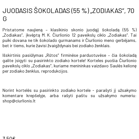
JUODASIS ŠOKOLADAS (55 %) „ZODIAKAS“, 70
G
Pristatome naujieną – klasikinio skonio juodąjį šokoladą (55 %)
„Zodiakas“, įkvėptą M. K. Čiurlionio 12 paveikslų ciklo „Zodiakas“. Tai
puiki dovana ne tik šokolado gurmanams ir Čiurlionio meno gerbėjams,
bet ir tiems, kurie žavisi žvaigždynais bei zodiako ženklais.
Išskirtinis pasiūlymas „Rūtos“ firminėse parduotuvėse – čia šokoladą
galite įsigyti su pasirinkto zodiako kortele! Korteles puošia Čiurlionio
paveikslų ciklo „Zodiakas“, kuriame menininkas vaizdavo Saulės kelionę
per zodiako ženklus, reprodukcijos.
Norint kortelės su pasirinkto zodiako kortele - parašyti jį užsakymo
komentare krepšelyje, arba rašyti paštu su užsakymo numeriu:
shop@ciurlionis.lt
3.50€