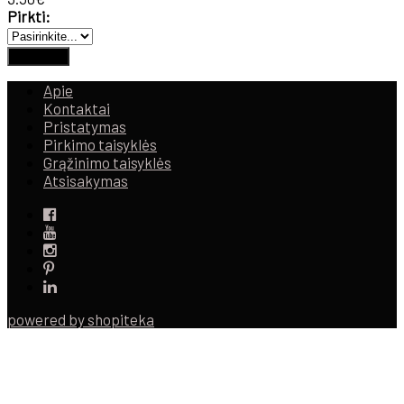
Pirkti:
Apie
Kontaktai
Pristatymas
Pirkimo taisyklės
Grąžinimo taisyklės
Atsisakymas
powered by shopiteka