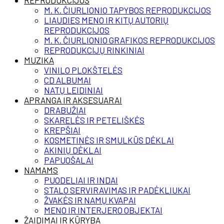
REPRODUKCIJOS
M. K. ČIURLIONIO TAPYBOS REPRODUKCIJOS
LIAUDIES MENO IR KITŲ AUTORIŲ
REPRODUKCIJOS
M. K. ČIURLIONIO GRAFIKOS REPRODUKCIJOS
REPRODUKCIJŲ RINKINIAI
MUZIKA
VINILO PLOKŠTELĖS
CD ALBUMAI
NATŲ LEIDINIAI
APRANGA IR AKSESUARAI
DRABUŽIAI
SKARELĖS IR PETELIŠKĖS
KREPŠIAI
KOSMETINĖS IR SMULKŪS DĖKLAI
AKINIŲ DĖKLAI
PAPUOŠALAI
NAMAMS
PUODELIAI IR INDAI
STALO SERVIRAVIMAS IR PADĖKLIUKAI
ŽVAKĖS IR NAMŲ KVAPAI
MENO IR INTERJERO OBJEKTAI
ŽAIDIMAI IR KŪRYBA