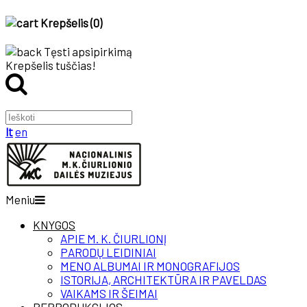
Krepšelis (
0
)
Tęsti apsipirkimą
Krepšelis tuščias!
lt
en
Meniu
KNYGOS
APIE M. K. ČIURLIONĮ
PARODŲ LEIDINIAI
MENO ALBUMAI IR MONOGRAFIJOS
ISTORIJA, ARCHITEKTŪRA IR PAVELDAS
VAIKAMS IR ŠEIMAI