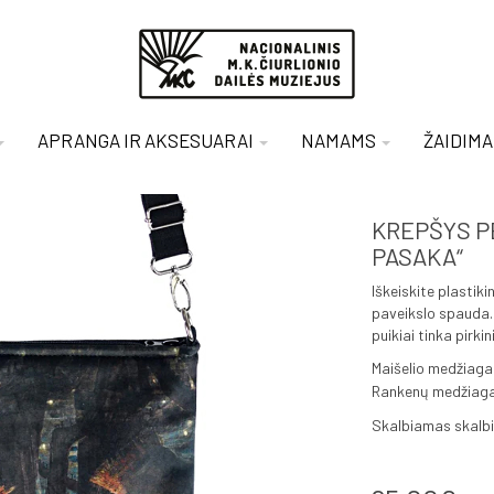
APRANGA IR AKSESUARAI
NAMAMS
ŽAIDIMA
KREPŠYS PE
PASAKA“
Iškeiskite plastikin
paveikslo spauda.
puikiai tinka pirki
Maišelio medžiaga
Rankenų medžiag
Skalbiamas skalbi