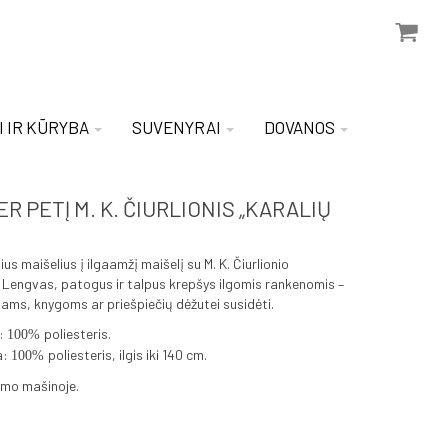
I IR KŪRYBA
SUVENYRAI
DOVANOS
R PETĮ M. K. ČIURLIONIS „KARALIŲ
ius maišelius į ilgaamžį maišelį su M. K. Čiurlionio
 Lengvas, patogus ir talpus krepšys ilgomis rankenomis –
niams, knygoms ar priešpiečių dėžutei susidėti.
:
poliesteris.
100%
a:
poliesteris, ilgis iki 140 cm.
100%
mo mašinoje.