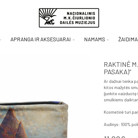
APRANGA IR AKSESUARAI
NAMAMS
ŽAIDIMA
RAKTINĖ M.
PASAKA)“
Ar dažnai tenka pas
kitos mažytės smu
Įjunkite vaizduotę 
smulkiems daiktam
Kosmetinė turi pam
Audinys: 100% poli