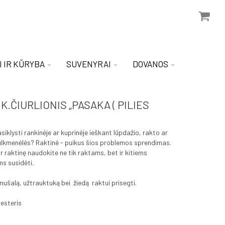
I IR KŪRYBA
SUVENYRAI
DOVANOS
K.ČIURLIONIS „PASAKA ( PILIES
iklysti rankinėje ar kuprinėje ieškant lūpdažio, rakto ar
lkmenėlės? Raktinė - puikus šios problemos sprendimas.
ir raktinę naudokite ne tik raktams, bet ir kitiems
s susidėti.
ušalą, užtrauktuką bei žiedą raktui prisegti.
esteris