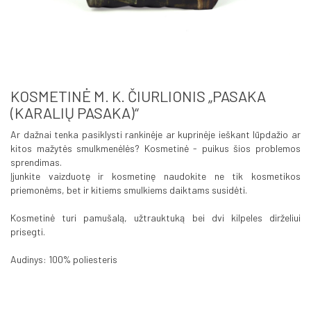
KOSMETINĖ M. K. ČIURLIONIS „PASAKA
(KARALIŲ PASAKA)“
Ar dažnai tenka pasiklysti rankinėje ar kuprinėje ieškant lūpdažio ar
kitos mažytės smulkmenėlės? Kosmetinė - puikus šios problemos
sprendimas.
Įjunkite vaizduotę ir kosmetinę naudokite ne tik kosmetikos
priemonėms, bet ir kitiems smulkiems daiktams susidėti.
Kosmetinė turi pamušalą, užtrauktuką bei dvi kilpeles dirželiui
prisegti.
Audinys: 100% poliesteris