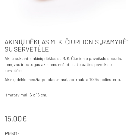
AKINIŲ DĖKLAS M. K. ČIURLIONIS „RAMYBĖ“
SU SERVETĖLE
Akį traukiantis akinių dėklas su M. K. Čiurlionio paveikslo spauda.
Lengvas ir patogus akiniams nešioti su to paties paveikslo
servetėle.
Akinių dėklo medžiaga: plastmasė, aptraukta
poliesterio.
100%
Išmatavimai: 6 x 16 cm.
15.00€
Pirkti: