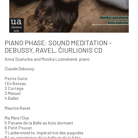
PIANO PHASE: SOUND MEDITATION -
DEBUSSY, RAVEL, ČIURLIONIS CD
Anna Szałucka and Monika Lozinskienė, piano
Claude Debussy
:
Petite Suite:
1 En Bateau
2 Cortège
3 Menuet
4
Ballet
Maurice Ravel
:
Ma Mère l'Oye
5 Pavane de la Belle au bois dormant
6 Petit Poucet
7 Laideronnette, impératrice des pagodes
8 Les entretienes de la belle et de la bête